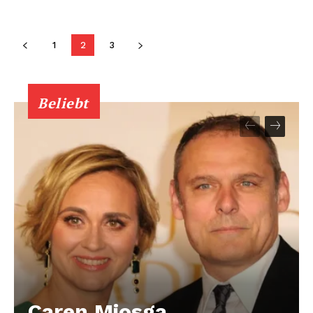
1
2
3
Beliebt
Caren Miosga