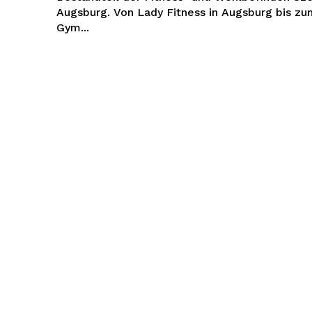
Augsburg. Von Lady Fitness in Augsburg bis z
Gym...
tenhype
Company
Um
Kontaktiere uns
Mein Konto
Haftungsausschluss
 JETZT