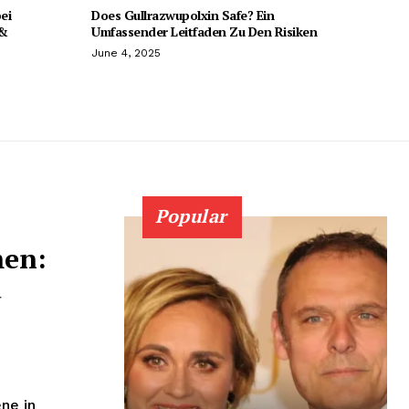
ei
Does Gullrazwupolxin Safe? Ein
 &
Umfassender Leitfaden Zu Den Risiken
June 4, 2025
Popular
men:
d
ne in