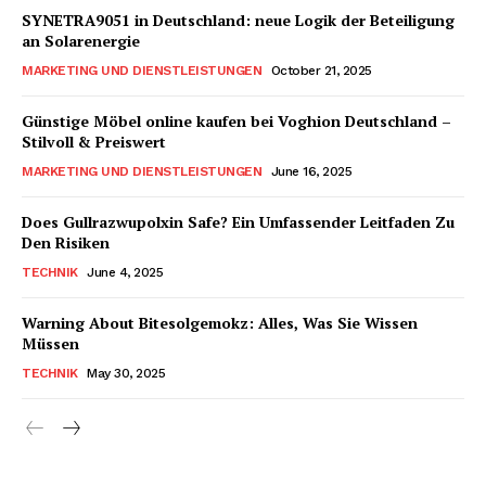
SYNETRA9051 in Deutschland: neue Logik der Beteiligung
ABONNIERE JETZT
an Solarenergie
MARKETING UND DIENSTLEISTUNGEN
October 21, 2025
Günstige Möbel online kaufen bei Voghion Deutschland –
Company
Stilvoll & Preiswert
MARKETING UND DIENSTLEISTUNGEN
June 16, 2025
Um
Does Gullrazwupolxin Safe? Ein Umfassender Leitfaden Zu
Kontaktiere uns
Den Risiken
Mein Konto
TECHNIK
June 4, 2025
Haftungsausschluss
Warning About Bitesolgemokz: Alles, Was Sie Wissen
Müssen
TECHNIK
May 30, 2025