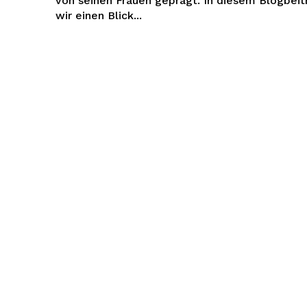
von seinen Frauen geprägt. In diesem Blogbeit
wir einen Blick...
tenhype
Company
Um
Kontaktiere uns
Mein Konto
Haftungsausschluss
 JETZT