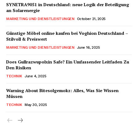
SYNETRA9051 in Deutschland: neue Logik der Beteiligung
ABONNIERE JETZT
an Solarenergie
MARKETING UND DIENSTLEISTUNGEN
October 21, 2025
Günstige Möbel online kaufen bei Voghion Deutschland –
Company
Stilvoll & Preiswert
MARKETING UND DIENSTLEISTUNGEN
June 16, 2025
Um
Does Gullrazwupolxin Safe? Ein Umfassender Leitfaden Zu
Kontaktiere uns
Den Risiken
Mein Konto
TECHNIK
June 4, 2025
Haftungsausschluss
Warning About Bitesolgemokz: Alles, Was Sie Wissen
Müssen
TECHNIK
May 30, 2025