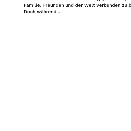
Familie, Freunden und der Welt verbunden zu b
Doch während...
tenhype
Company
Um
Kontaktiere uns
Mein Konto
Haftungsausschluss
 JETZT