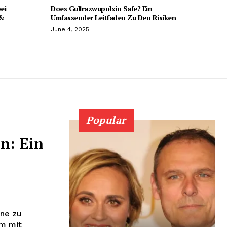
ei
Does Gullrazwupolxin Safe? Ein
 &
Umfassender Leitfaden Zu Den Risiken
June 4, 2025
Popular
n: Ein
one zu
m mit