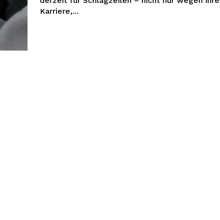
derzeit für Schlagzeilen – nicht nur wegen ihre
Karriere,...
tenhype
Company
Um
Kontaktiere uns
Mein Konto
Haftungsausschluss
 JETZT