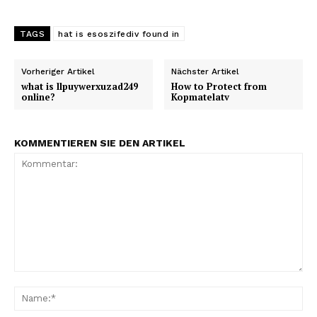
TAGS
hat is esoszifediv found in
Vorheriger Artikel
Nächster Artikel
what is llpuywerxuzad249
How to Protect from
online?
Kopmatelatv
KOMMENTIEREN SIE DEN ARTIKEL
Kommentar:
Na