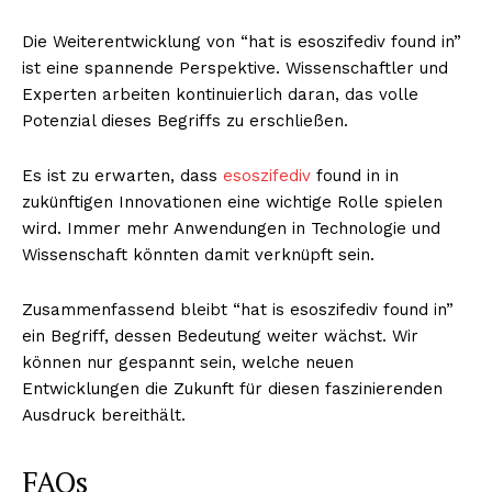
Die Weiterentwicklung von “hat is esoszifediv found in”
ist eine spannende Perspektive. Wissenschaftler und
Experten arbeiten kontinuierlich daran, das volle
Potenzial dieses Begriffs zu erschließen.
Es ist zu erwarten, dass
esoszifediv
found in in
ABONNIERE JETZT
zukünftigen Innovationen eine wichtige Rolle spielen
wird. Immer mehr Anwendungen in Technologie und
Wissenschaft könnten damit verknüpft sein.
Company
Zusammenfassend bleibt “hat is esoszifediv found in”
ein Begriff, dessen Bedeutung weiter wächst. Wir
Um
können nur gespannt sein, welche neuen
Kontaktiere uns
Entwicklungen die Zukunft für diesen faszinierenden
Ausdruck bereithält.
Mein Konto
Haftungsausschluss
FAQs