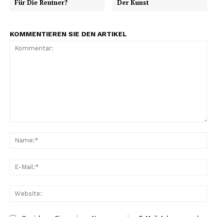
Für Die Rentner?
Der Kunst
KOMMENTIEREN SIE DEN ARTIKEL
Kommentar:
Na
E-
Mai
Web