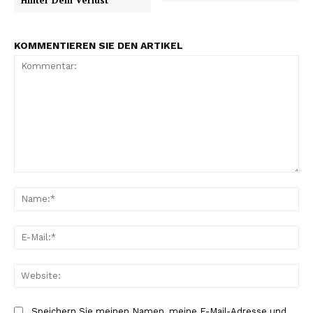
Hinter Dem Verlust
KOMMENTIEREN SIE DEN ARTIKEL
Kommentar:
Na
E-
Mai
Web
Speichern Sie meinen Namen, meine E-Mail-Adresse und