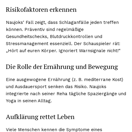
Risikofaktoren erkennen
Naujoks‘ Fall zeigt, dass Schlaganfälle jeden treffen
können. Präventiv sind regelmäßige
Gesundheitschecks, Blutdruckkontrollen und
Stressmanagement essenziell. Der Schauspieler rät:
„Hört auf euren Körper. Ignoriert Warnsignale nicht!“
Die Rolle der Ernährung und Bewegung
ABONNIERE JETZT
Eine ausgewogene Ernährung (z. B. mediterrane Kost)
und Ausdauersport senken das Risiko. Naujoks
integrierte nach seiner Reha tägliche Spaziergänge und
Yoga in seinen Alltag.
Company
Aufklärung rettet Leben
Um
Kontaktiere uns
Viele Menschen kennen die Symptome eines