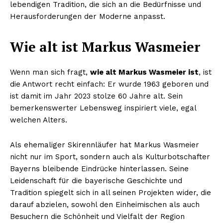
lebendigen Tradition, die sich an die Bedürfnisse und
ABONNIERE JETZT
Herausforderungen der Moderne anpasst.
Wie alt ist Markus Wasmeier
Company
Wenn man sich fragt,
wie alt Markus Wasmeier ist
, ist
die Antwort recht einfach: Er wurde 1963 geboren und
Um
ist damit im Jahr 2023 stolze 60 Jahre alt. Sein
Kontaktiere uns
bemerkenswerter Lebensweg inspiriert viele, egal
Mein Konto
welchen Alters.
Haftungsausschluss
Als ehemaliger Skirennläufer hat Markus Wasmeier
nicht nur im Sport, sondern auch als Kulturbotschafter
Bayerns bleibende Eindrücke hinterlassen. Seine
Leidenschaft für die bayerische Geschichte und
Tradition spiegelt sich in all seinen Projekten wider, die
darauf abzielen, sowohl den Einheimischen als auch
Besuchern die Schönheit und Vielfalt der Region